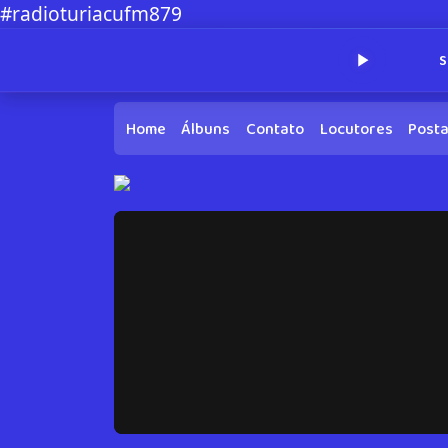
#radioturiacufm879
S
Home
Álbuns
Contato
Locutores
Post