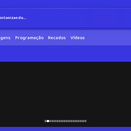
intonizando...
agens
Programação
Recados
Vídeos