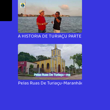
A HISTORIA DE TURIAÇU PARTE 03 Desvende os 
Pelas Ruas De Turiaçu-Maranhão parte #03