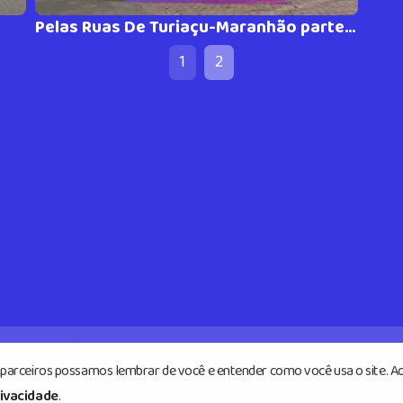
Pelas Ruas De Turiaçu-Maranhão parte #03
1
2
s parceiros possamos lembrar de você e entender como você usa o site. Ao
ados.
rivacidade
.