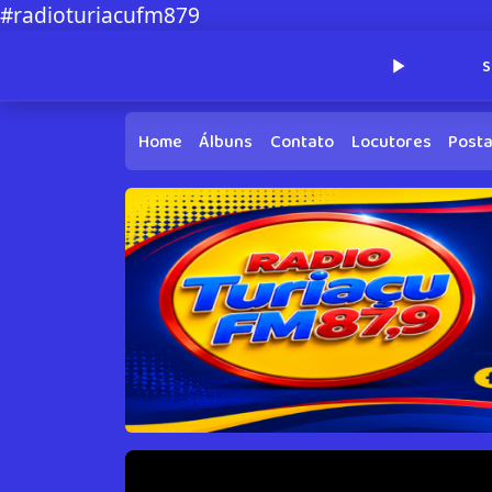
#radioturiacufm879
S
Home
Álbuns
Contato
Locutores
Post