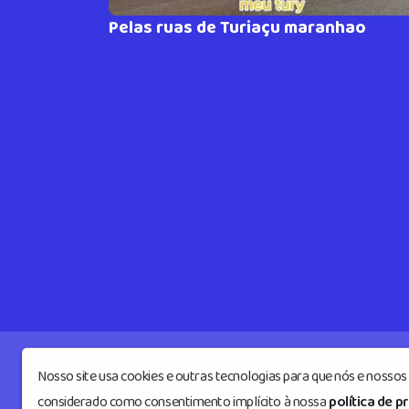
Pelas ruas de Turiaçu maranhao
Nosso site usa cookies e outras tecnologias para que nós e nosso
Turiacufm87
© Todos os direitos reserv
considerado como consentimento implícito à nossa
política de p