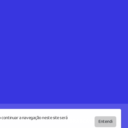
 continuar a navegação neste site será
by
BRASCAST
Entendi